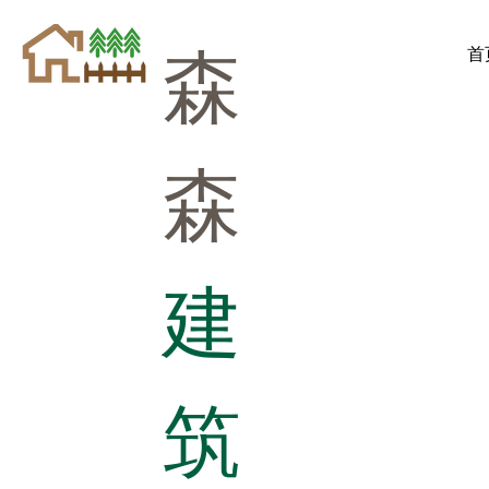
森
首
森
建
筑