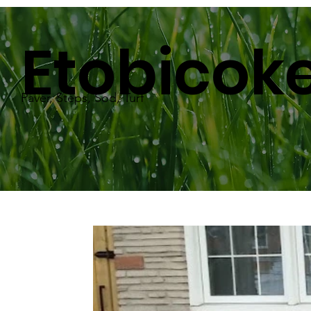
Etobicok
Paver, Steps, Sod, Turf